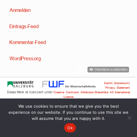
Anmelden
Eintrags-Feed
Kommentar-Feed
WordPress.org
Oberfläche ausblenden
Imprint (Impressum)
Privacy Statement
Dieses Werk ist lizenziert unter
Creative Commons Attribution-ShareAlike 4.0 International
License
Technische Entwicklung:
,
Dr. David Englmeier
Dr. Tobias Englmeier
We use cookies to ensure that we give you the best
experience on our website. If you continue to use this site we
will assume that you are happy with it.
Ok