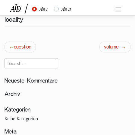
Skip
½
¾
to
content
locality
Beitragsnavigation
question
volume
Neueste Kommentare
Archiv
Kategorien
Keine Kategorien
Meta