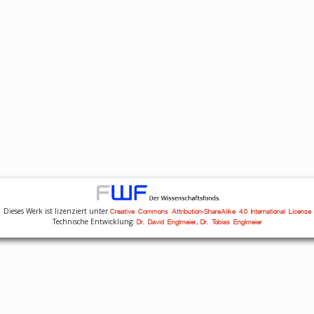
Dieses Werk ist lizenziert unter
Creative Commons Attribution-ShareAlike 4.0 International License
Technische Entwicklung:
,
Dr. David Englmeier
Dr. Tobias Englmeier