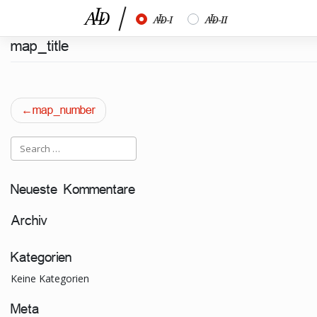
Skip
½
¾
to
content
map_title
Beitragsnavigation
map_number
Neueste Kommentare
Archiv
Kategorien
Keine Kategorien
Meta