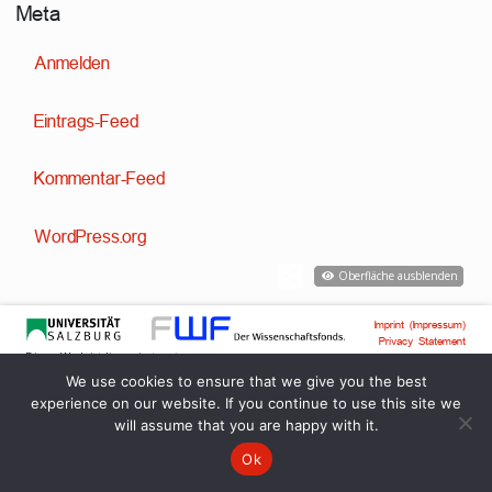
Meta
Anmelden
Eintrags-Feed
Kommentar-Feed
WordPress.org
Oberfläche ausblenden
Imprint (Impressum)
Privacy Statement
Dieses Werk ist lizenziert unter
Creative Commons Attribution-ShareAlike 4.0 International
License
We use cookies to ensure that we give you the best
Technische Entwicklung:
,
Dr. David Englmeier
Dr. Tobias Englmeier
experience on our website. If you continue to use this site we
will assume that you are happy with it.
Ok