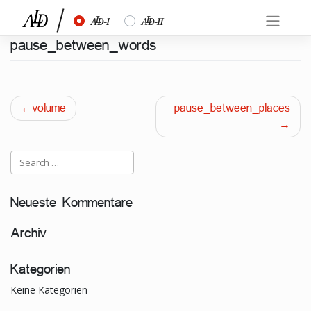
Skip
½
¾
to
content
pause_between_words
Beitragsnavigation
volume
pause_between_places
Neueste Kommentare
Archiv
Kategorien
Keine Kategorien