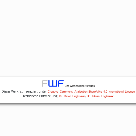
Dieses Werk ist lizenziert unter
Creative Commons Attribution-ShareAlike 4.0 International License
Technische Entwicklung:
,
Dr. David Englmeier
Dr. Tobias Englmeier