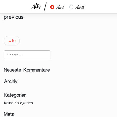
Skip
½
¾
to
content
previous
Beitragsnavigation
to
Neueste Kommentare
Archiv
Kategorien
Keine Kategorien
Meta