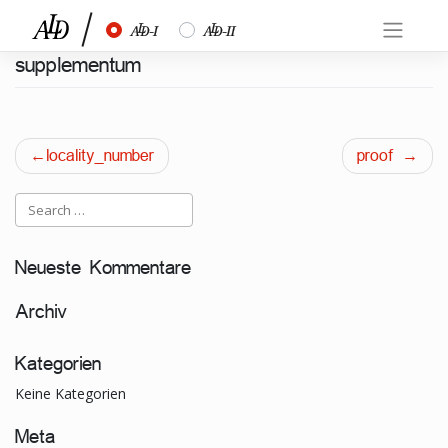
Skip
½
¾
to
content
supplementum
Beitragsnavigation
locality_number
proof
Neueste Kommentare
Archiv
Kategorien
Keine Kategorien
Meta