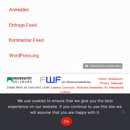
Anmelden
Eintrags-Feed
Kommentar-Feed
WordPress.org
Oberfläche ausblenden
Imprint (Impressum)
Privacy Statement
Dieses Werk ist lizenziert unter
Creative Commons Attribution-ShareAlike 4.0 International
License
Technische Entwicklung:
,
Dr. David Englmeier
Dr. Tobias Englmeier
We use cookies to ensure that we give you the best
experience on our website. If you continue to use this site we
will assume that you are happy with it.
Ok