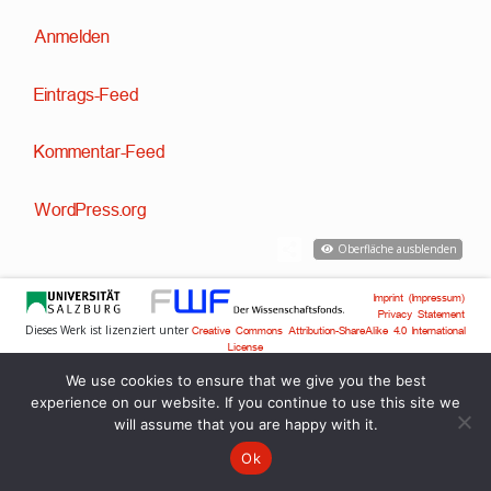
Anmelden
Eintrags-Feed
Kommentar-Feed
WordPress.org
Oberfläche ausblenden
Imprint (Impressum)
Privacy Statement
Dieses Werk ist lizenziert unter
Creative Commons Attribution-ShareAlike 4.0 International
License
Technische Entwicklung:
,
Dr. David Englmeier
Dr. Tobias Englmeier
We use cookies to ensure that we give you the best
experience on our website. If you continue to use this site we
will assume that you are happy with it.
Ok