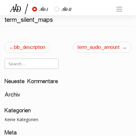
Skip
½
¾
to
content
term_silent_maps
Beitragsnavigation
bib_description
term_audio_amount
Neueste Kommentare
Archiv
Kategorien
Keine Kategorien
Meta