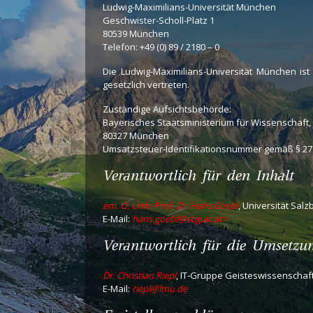
Ludwig-Maximilians-Universität München
Geschwister-Scholl-Platz 1
80539 München
Telefon: +49 (0) 89 / 2180 – 0
Die Ludwig-Maximilians-Universität München ist
gesetzlich vertreten.
Zuständige Aufsichtsbehörde:
Bayerisches Staatsministerium für Wissenschaft,
80327 München
Umsatzsteuer-Identifikationsnummer gemäß § 27
Verantwortlich für den Inhalt
em. O. Univ.-Prof. Dr. Hans Goebl
, Universität Salz
E-Mail:
hans.goebl@sbg.ac.at>
Verantwortlich für die Umsetzu
Dr. Christian Riepl
, IT-Gruppe Geisteswissenschaf
E-Mail:
riepl@lmu.de