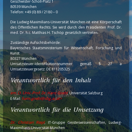
Geschwister-Scholl-Platz 1
80539 München
Telefon: +49 (0) 89 / 2180 – 0
Die Ludwig-Maximilians-Universität München ist eine Körperschaft
des Öffentlichen Rechts. Sie wird durch den Präsidenten Prof. Dr.
med. Dr. h.c. Matthias H. Tschöp gesetzlich vertreten.
Zuständige Aufsichtsbehörde:
Bayerisches Staatsministerium für Wissenschaft, Forschung und
Kunst
80327 München
Umsatzsteuer-Identifikationsnummer gemäß § 27 a
Umsatzsteuergesetz: DE 811205325
Verantwortlich für den Inhalt
em. O. Univ.-Prof. Dr. Hans Goebl
, Universität Salzburg
hans.goebl@sbg.ac.at>
E-Mail:
Verantwortlich für die Umsetzung
Dr. Christian Riepl
, IT-Gruppe Geisteswissenschaften, Ludwig-
Maximilians-Universität München