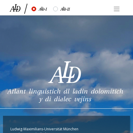
Skip
½
¾
to
content
Atlant linguistich dl ladin dolomitich
y di dialec vejins
Ludwig-Maximilians-Universität München