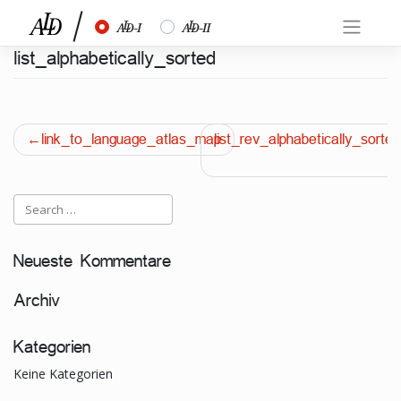
Skip
½
¾
to
content
list_alphabetically_sorted
Beitragsnavigation
link_to_language_atlas_map
list_rev_alphabetically_sorted
Neueste Kommentare
Archiv
Kategorien
Keine Kategorien