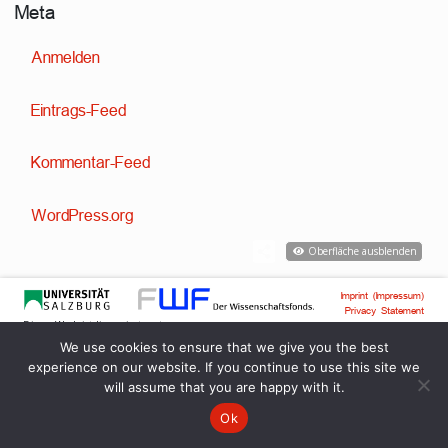
Meta
Anmelden
Eintrags-Feed
Kommentar-Feed
WordPress.org
Oberfläche ausblenden
Imprint (Impressum)
Privacy Statement
Dieses Werk ist lizenziert unter
Creative Commons Attribution-ShareAlike 4.0 International
License
We use cookies to ensure that we give you the best
Technische Entwicklung:
,
Dr. David Englmeier
Dr. Tobias Englmeier
experience on our website. If you continue to use this site we
will assume that you are happy with it.
Ok