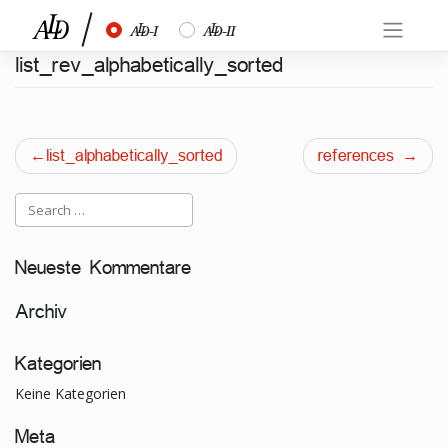
Skip
½
¾
to
content
list_rev_alphabetically_sorted
Beitragsnavigation
list_alphabetically_sorted
references
Neueste Kommentare
Archiv
Kategorien
Keine Kategorien
Meta