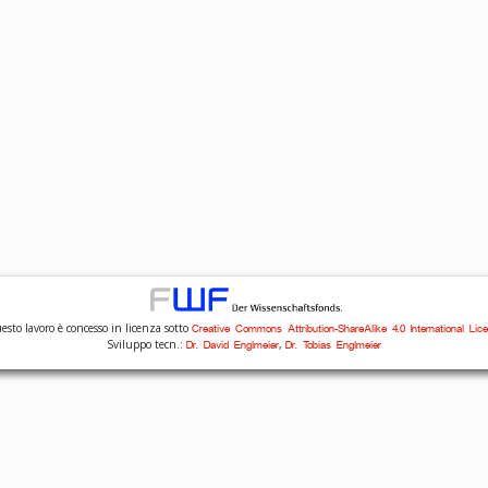
sto lavoro è concesso in licenza sotto
Creative Commons Attribution-ShareAlike 4.0 International Lic
Sviluppo tecn.:
,
Dr. David Englmeier
Dr. Tobias Englmeier