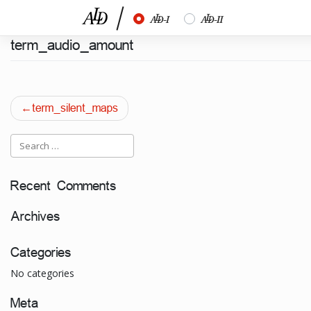
Skip
½
¾
to
content
term_audio_amount
Post
term_silent_maps
navigation
Recent Comments
Archives
Categories
No categories
Meta