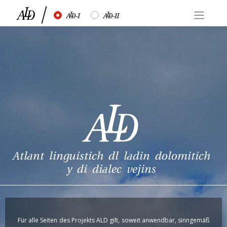
Skip
½
¾
to
content
Atlant linguistich dl ladin dolomitich
y di dialec vejins
Für alle Seiten des Projekts ALD gilt, soweit anwendbar, sinngemäß