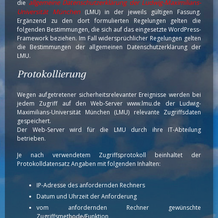
allgemeine Datenschutzerklärung der Ludwig-Maximilians-
die
Universität München
(LMU) in der jeweils gültigen Fassung.
Ergänzend zu den dort formulierten Regelungen gelten die
folgenden Bestimmungen, die sich auf das eingesetzte WordPress-
Framework beziehen. Im Fall widersprüchlicher Regelungen gelten
die Bestimmungen der allgemeinen Datenschutzerklärung der
LMU.
Protokollierung
Wegen aufgetretener sicherheitsrelevanter Ereignisse werden bei
jedem Zugriff auf den Web-Server www.lmu.de der Ludwig-
Maximilians-Universität München (LMU) relevante Zugriffsdaten
gespeichert.
Der Web-Server wird für die LMU durch ihre IT-Abteilung
betrieben.
Je nach verwendetem Zugriffsprotokoll beinhaltet der
Protokolldatensatz Angaben mit folgenden Inhalten:
IP-Adresse des anfordernden Rechners
Datum und Uhrzeit der Anforderung
vom anfordernden Rechner gewünschte
Zugriffsmethode/Funktion